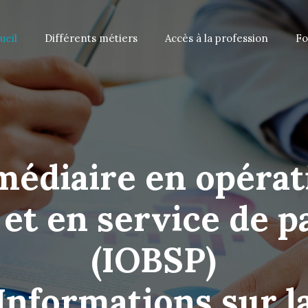
ueil
Différents métiers
Accès à la profession
Fo
médiaire en opérat
et en service de 
(IOBSP)
Informations sur l