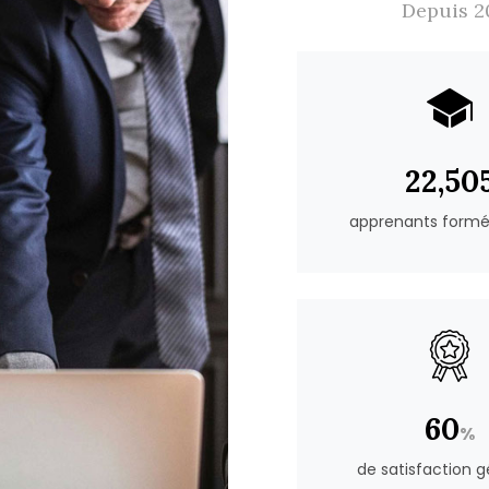
Depuis 2
28,42
apprenants formé
76
%
de satisfaction g